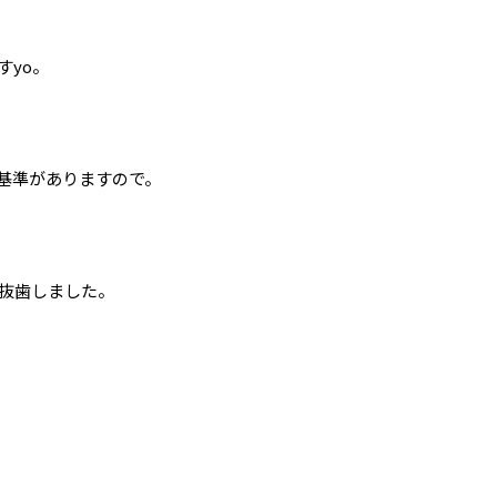
すyo。
基準がありますので。
本抜歯しました。