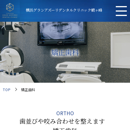
横浜グランアズーリデンタルクリニック鶴ヶ峰
矯正歯科
TOP
矯正歯科
ORTHO
歯並びや咬み合わせを整えます