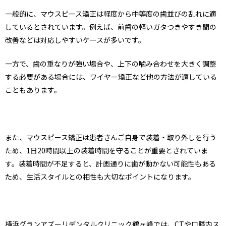
1分でWeb予約
045-953-1321
TEL
一般的に、マウスピース矯正は軽度から中等度の歯並びの乱れに適
しているとされています。例えば、前歯の軽いガタつきやすき間の
改善などは対応しやすいケースが多いです。
一方で、歯の重なりが強い場合や、上下の噛み合わせを大きく調整
する必要がある場合には、ワイヤー矯正など他の方法が適している
こともあります。
また、マウスピース矯正は患者さんご自身で装着・取り外しを行う
ため、1日20時間以上の装着時間を守ることが重要とされていま
す。装着時間が不足すると、計画通りに歯が動かない可能性もある
ため、生活スタイルとの相性も大切なポイントになります。
横浜グランアズーリデンタルクリニック鶴ヶ峰では、CTや口腔内ス