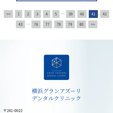
<<
1
2
3
4
5
…
39
40
41
42
43
…
76
77
78
79
80
>>
横浜グランアズーリ
デンタルクリニック
〒241-0022